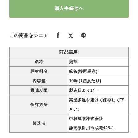
購入手続きへ
この商品をシェア
商品説明
名称
煎茶
原材料名
緑茶(静岡県産)
内容量
100g(1缶あたり)
賞味期限
製造日より1年
高温多湿を避けて保存して下
保存方法
さい。
中根製茶株式会社
製造者
静岡県掛川市成滝425-1