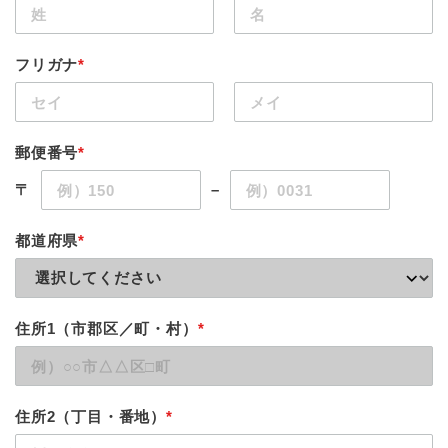
フリガナ
*
郵便番号
*
〒
–
都道府県
*
住所1（市郡区／町・村）
*
住所2（丁目・番地）
*