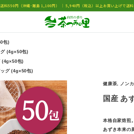
送料550円（沖縄･離島 1,100円） ｜ 5,940円（税込）以上お買い上げで送
0包)
(4g×50包)
4g×50包)
グ (4g×50包)
健康茶, ノン
国産 あず
本格自家焙煎
あずき本来の