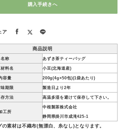
購入手続きへ
ェア
商品説明
名称
あずき茶ティーバッグ
原材料名
小豆(北海道産)
内容量
200g(4g×50包)(1袋あたり)
賞味期限
製造日より2年
保存方法
高温多湿を避けて保存して下さい。
中根製茶株式会社
加工所
静岡県掛川市成滝425-1
グの素材は不織布(無漂白、糸なし)となります。