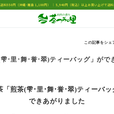
送料550円（沖縄･離島 1,100円） ｜ 5,940円（税込）以上お買い上げで送
この記事をシェ
(雫･里･舞･誉･翠)ティーバッグ」が
新茶「煎茶(雫･里･舞･誉･翠)ティーバ
できあがりました