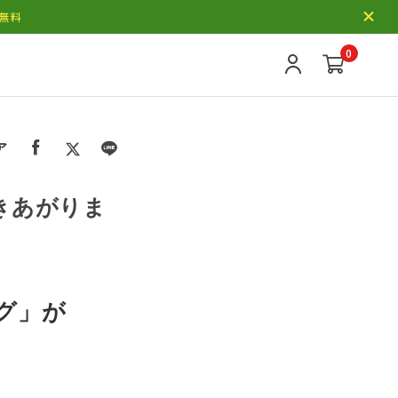
料無料
0
ア
できあがりま
ッグ」が